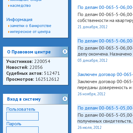
наследство
По делам 00-065-5-06,00-
По делам
00-065-5
-06,00
Информация
собственности на квартир
заметки о банкротстве
21 декабря, 2012
интересное от центра
По делам 00-065-5-06,00
По делам
00-065-5
-06,00
О Правовом центре
делу окончена. Назначено
03 декабря, 2012
Участников:
220054
Новостей:
22056
Судебных актов:
512471
Заключен договор 00-065-
Просмотров:
162512612
Заключен договор
00-065
переданы доверенность и 
26 ноября, 2012
Вход в систему
По делам 00-065-5-05,00-
Пользователь
По делам
00-065-5
-05,00
полученных свидетельств, 
Пароль
26 июля, 2012