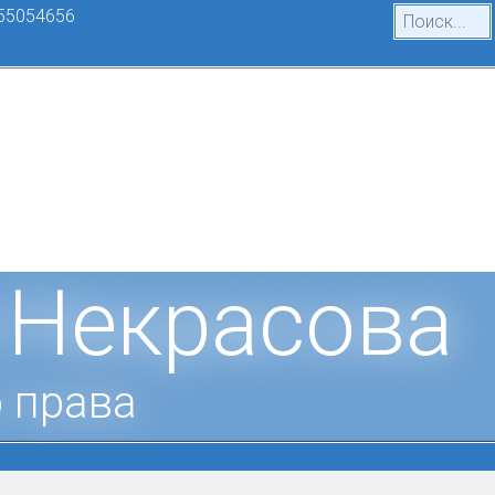
55054656
 Некрасова
 права