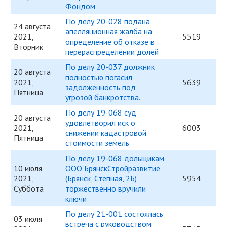
Фондом
По делу 20-028 подана
24 августа
апелляционная жалба на
2021,
5519
определение об отказе в
Вторник
перераспределении долей
По делу 20-037 должник
20 августа
полностью погасил
2021,
5639
задолженность под
Пятница
угрозой банкротства.
По делу 19-068 суд
20 августа
удовлетворил иск о
2021,
6003
снижении кадастровой
Пятница
стоимости земель
По делу 19-068 дольщикам
10 июля
ООО БрянскСтройразвитие
2021,
(Брянск, Степная, 2Б)
5954
Суббота
торжественно вручили
ключи
По делу 21-001 состоялась
03 июля
встреча с руководством