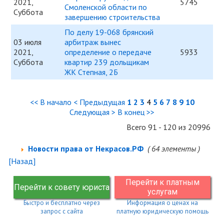
2021,
5745
Смоленской области по
Суббота
завершению строительства
По делу 19-068 брянский
03 июля
арбитраж вынес
2021,
определение о передаче
5933
Суббота
квартир 239 дольщикам
ЖК Степная, 2Б
<< В начало
< Предыдущая
1
2
3
4
5
6
7
8
9
10
Следующая >
В конец >>
Всего 91 - 120 из 20996
Новости права от Некрасов.РФ
( 64 элементы )
[Назад]
Перейти к платным
Перейти к совету юриста
услугам
Быстро и бесплатно через
Информация о ценах на
запрос с сайта
платную юридическую помощь