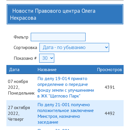
Новости Правового центра Олега
Некрасова
Фильтр
Сортировка
Показано #
Дата
Название
Просмотров
По делу 19-014 принято
07 ноября
определение о передаче
2022,
4391
фонду земли с улучшениями
Понедельник
в ЖК "Щеглово Парк"
По делу 21-001 получено
27 октября
положительное заключение
2022,
4492
Минстроя, назначено
Четверг
заседание