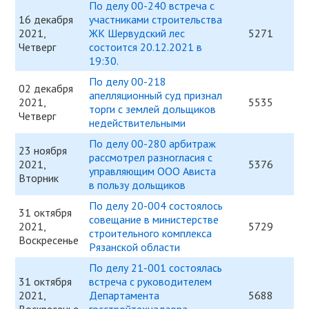
По делу 00-240 встреча с
16 декабря
участниками строительства
2021,
ЖК Шервудский лес
5271
Четверг
состоится 20.12.2021 в
19:30.
По делу 00-218
02 декабря
апелляционный суд признал
2021,
5535
торги с землей дольщиков
Четверг
недействительными
По делу 00-280 арбитраж
23 ноября
рассмотрел разногласия с
2021,
5376
управляющим ООО Ависта
Вторник
в пользу дольщиков
По делу 20-004 состоялось
31 октября
совещание в министерстве
2021,
5729
строительного комплекса
Воскресенье
Рязанской области
По делу 21-001 состоялась
31 октября
встреча c руководителем
2021,
Департамента
5688