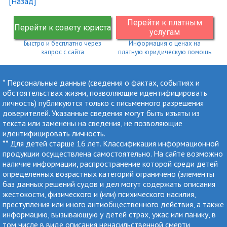
[Назад]
Перейти к платным
Перейти к совету юриста
услугам
Быстро и бесплатно через
Информация о ценах на
запрос с сайта
платную юридическую помощь
* Персональные данные (сведения о фактах, событиях и
обстоятельствах жизни, позволяющие идентифицировать
личность) публикуются только с письменного разрешения
доверителей. Указанные сведения могут быть изъяты из
текста или заменены на сведения, не позволяющие
идентифицировать личность.
** Для детей старше 16 лет. Классификация информационной
продукции осуществлена самостоятельно. На сайте возможно
наличие информации, распространение которой среди детей
определенных возрастных категорий ограничено (элементы
баз данных решений судов и дел могут содержать описания
жестокости, физического и (или) психического насилия,
преступления или иного антиобщественного действия, а также
информацию, вызывающую у детей страх, ужас или панику, в
том числе в виде описания ненасильственной смерти,