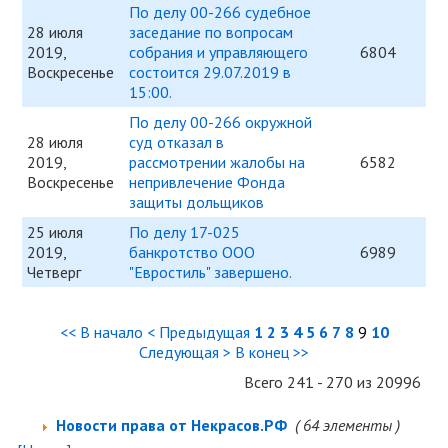
По делу 00-266 судебное
28 июля
заседание по вопросам
2019,
собрания и управляющего
6804
Воскресенье
состоится 29.07.2019 в
15:00.
По делу 00-266 окружной
28 июля
суд отказал в
2019,
рассмотрении жалобы на
6582
Воскресенье
непривлечение Фонда
защиты дольщиков
25 июля
По делу 17-025
2019,
банкротство ООО
6989
Четверг
"Евростиль" завершено.
<< В начало
< Предыдущая
1
2
3
4
5
6
7
8
9
10
Следующая >
В конец >>
Всего 241 - 270 из 20996
Новости права от Некрасов.РФ
( 64 элементы )