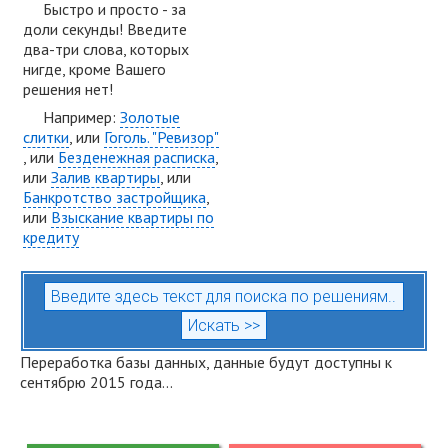
Быстро и просто - за
доли секунды! Введите
два-три слова, которых
нигде, кроме Вашего
решения нет!
Например:
Золотые
слитки
, или
Гоголь. "Ревизор"
, или
Безденежная расписка
,
или
Залив квартиры
, или
Банкротство застройщика
,
или
Взыскание квартиры по
кредиту
Переработка базы данных, данные будут доступны к
сентябрю 2015 года...