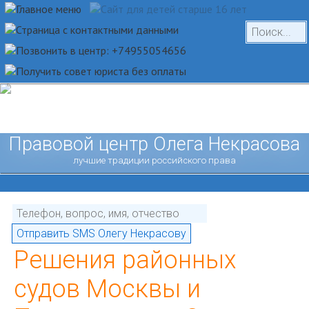
Правовой центр Олега Некрасова
лучшие традиции российского права
Решения районных
судов Москвы и