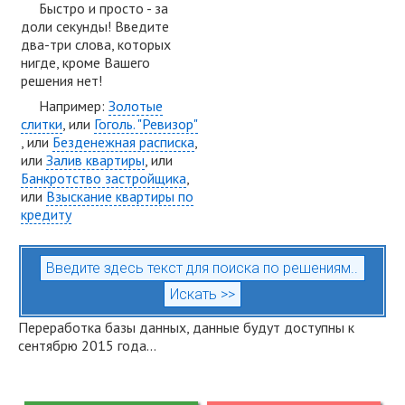
Быстро и просто - за
доли секунды! Введите
два-три слова, которых
нигде, кроме Вашего
решения нет!
Например:
Золотые
слитки
, или
Гоголь. "Ревизор"
, или
Безденежная расписка
,
или
Залив квартиры
, или
Банкротство застройщика
,
или
Взыскание квартиры по
кредиту
Переработка базы данных, данные будут доступны к
сентябрю 2015 года...