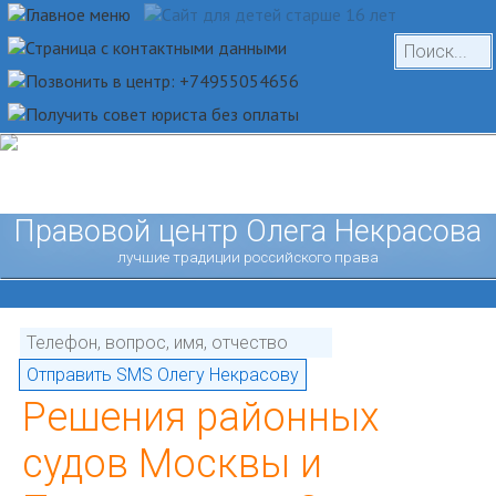
Правовой центр Олега Некрасова
лучшие традиции российского права
Решения районных
судов Москвы и