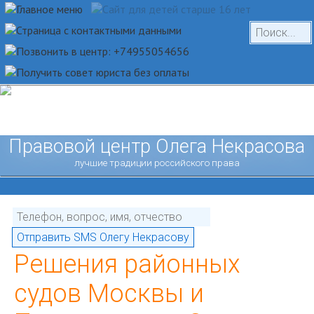
Правовой центр Олега Некрасова
лучшие традиции российского права
Решения районных
судов Москвы и