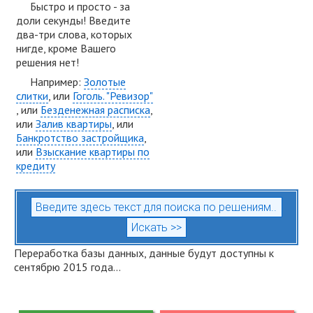
Быстро и просто - за
доли секунды! Введите
два-три слова, которых
нигде, кроме Вашего
решения нет!
Например:
Золотые
слитки
, или
Гоголь. "Ревизор"
, или
Безденежная расписка
,
или
Залив квартиры
, или
Банкротство застройщика
,
или
Взыскание квартиры по
кредиту
Переработка базы данных, данные будут доступны к
сентябрю 2015 года...