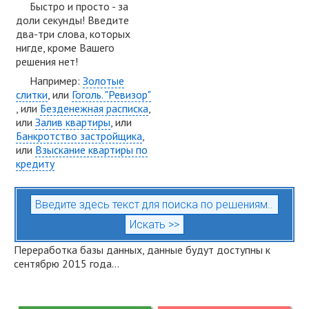
Быстро и просто - за
доли секунды! Введите
два-три слова, которых
нигде, кроме Вашего
решения нет!
Например:
Золотые
слитки
, или
Гоголь. "Ревизор"
, или
Безденежная расписка
,
или
Залив квартиры
, или
Банкротство застройщика
,
или
Взыскание квартиры по
кредиту
Переработка базы данных, данные будут доступны к
сентябрю 2015 года...