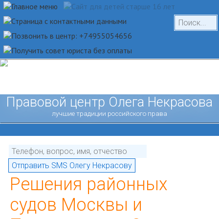
Правовой центр Олега Некрасова
лучшие традиции российского права
Решения районных
судов Москвы и