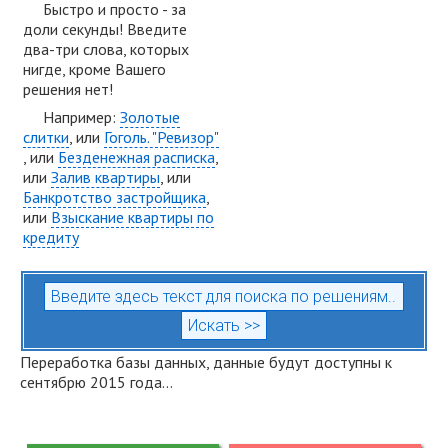
Быстро и просто - за
доли секунды! Введите
два-три слова, которых
нигде, кроме Вашего
решения нет!
Например:
Золотые
слитки
, или
Гоголь. "Ревизор"
, или
Безденежная расписка
,
или
Залив квартиры
, или
Банкротство застройщика
,
или
Взыскание квартиры по
кредиту
Переработка базы данных, данные будут доступны к
сентябрю 2015 года...