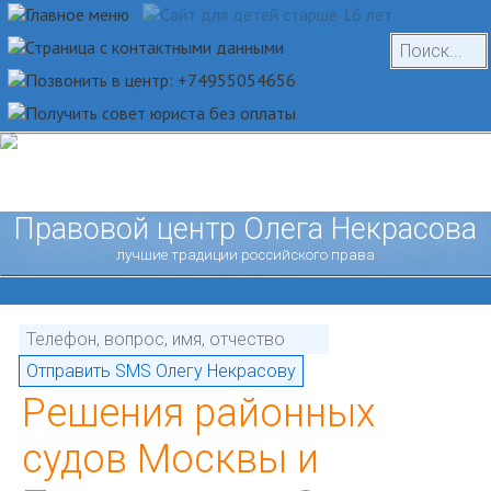
Правовой центр Олега Некрасова
лучшие традиции российского права
Решения районных
судов Москвы и