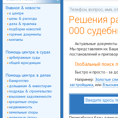
Главное & новости
о центре
Решения р
цены & расходы
дела & практика
000 судебн
подборки новостей
горячие документы
контакты
Актуальные документы 
Мы представляем их Вашем
Помощь центра: в судах
постановлений и приговор
арбитражные суды
общей юрисдикции
Глобальный поиск 
Быстро и просто - за д
Помощь центра: в делах
Например:
Золотые сли
банкротство
застройщика
, или
Взыскан
дольщикам & инвесторам
подряды & строительство
взыскание задолженности
кредитные споры
недвижимость
земельные споры
Переработка базы данных,
жилищные споры