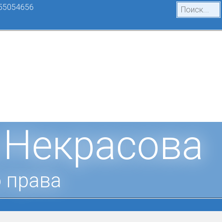
55054656
 Некрасова
 права