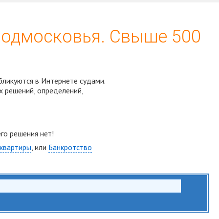
Подмосковья. Свыше 500
бликуются в Интернете судами.
х решений, определений,
Спросить юриста
го решения нет!
 квартиры
, или
Банкротство