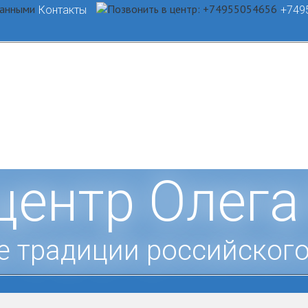
Контакты
+749
центр Олега
е традиции российского