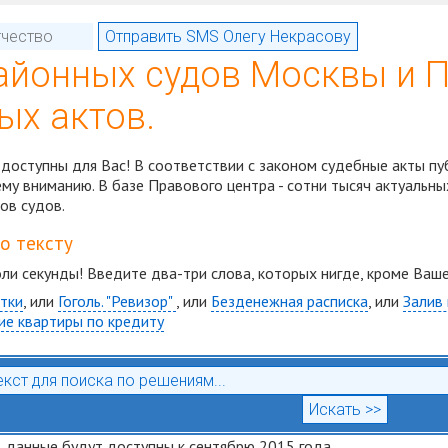
айонных судов Москвы и 
ых актов.
доступны для Вас! В соответствии с законом судебные акты пу
у вниманию. В базе Правового центра - сотни тысяч актуальны
ов судов.
по тексту
оли секунды! Введите два-три слова, которых нигде, кроме Ваше
тки
, или
Гоголь. "Ревизор"
, или
Безденежная расписка
, или
Залив
ие квартиры по кредиту
 данные будут доступны к сентябрю 2015 года...