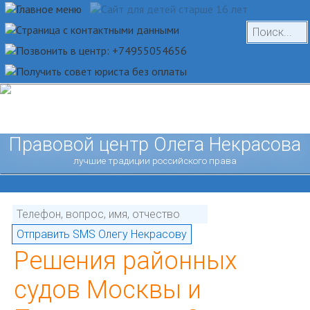
Правовой центр Олега Некрасова
лучшие традиции российского права
Решения районных
судов Москвы и