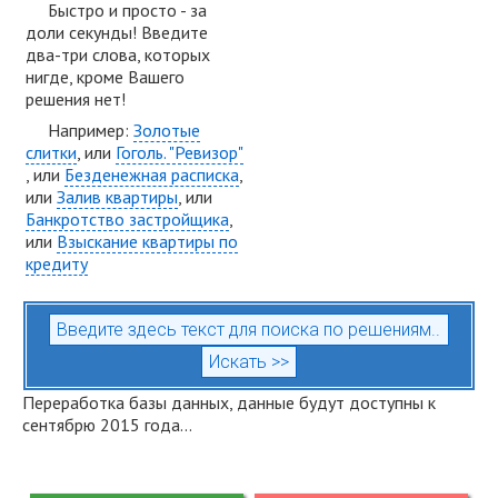
Быстро и просто - за
доли секунды! Введите
два-три слова, которых
нигде, кроме Вашего
решения нет!
Например:
Золотые
слитки
, или
Гоголь. "Ревизор"
, или
Безденежная расписка
,
или
Залив квартиры
, или
Банкротство застройщика
,
или
Взыскание квартиры по
кредиту
Переработка базы данных, данные будут доступны к
сентябрю 2015 года...