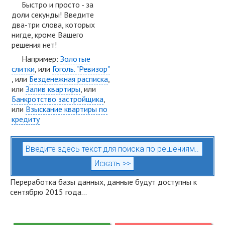
Быстро и просто - за
доли секунды! Введите
два-три слова, которых
нигде, кроме Вашего
решения нет!
Например:
Золотые
слитки
, или
Гоголь. "Ревизор"
, или
Безденежная расписка
,
или
Залив квартиры
, или
Банкротство застройщика
,
или
Взыскание квартиры по
кредиту
Переработка базы данных, данные будут доступны к
сентябрю 2015 года...