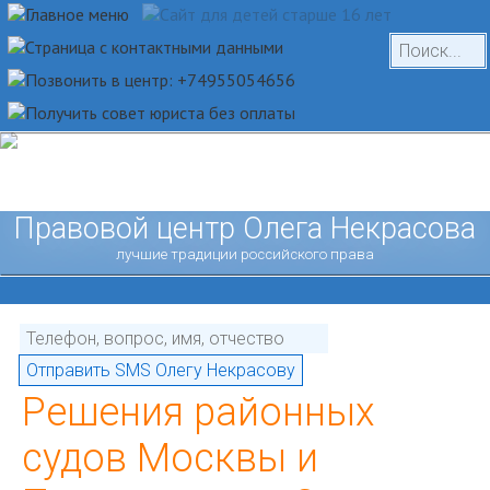
Правовой центр Олега Некрасова
лучшие традиции российского права
Решения районных
судов Москвы и