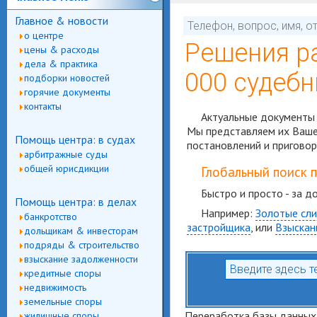
Главное & новости
о центре
Решения р
цены & расходы
дела & практика
000 судебн
подборки новостей
горячие документы
контакты
Актуальные документы 
Мы представляем их Вашем
Помощь центра: в судах
постановлений и приговор
арбитражные суды
общей юрисдикции
Глобальный поиск 
Быстро и просто - за д
Помощь центра: в делах
Например:
Золотые сли
банкротство
застройщика
, или
Взыскан
дольщикам & инвесторам
подряды & строительство
взыскание задолженности
кредитные споры
недвижимость
земельные споры
Переработка базы данных,
жилищные споры