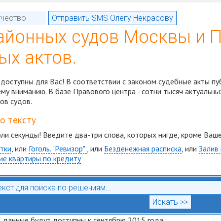
айонных судов Москвы и 
ых актов.
доступны для Вас! В соответствии с законом судебные акты пу
у вниманию. В базе Правового центра - сотни тысяч актуальны
ов судов.
по тексту
оли секунды! Введите два-три слова, которых нигде, кроме Ваше
тки
, или
Гоголь. "Ревизор"
, или
Безденежная расписка
, или
Залив
ие квартиры по кредиту
 данные будут доступны к сентябрю 2015 года...