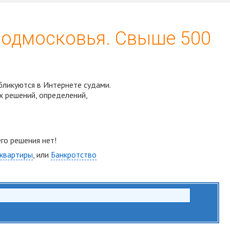
Подмосковья. Свыше 500
бликуются в Интернете судами.
х решений, определений,
Спросить юриста
го решения нет!
 квартиры
, или
Банкротство