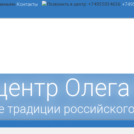
Контакты
+749
центр Олега
е традиции российского