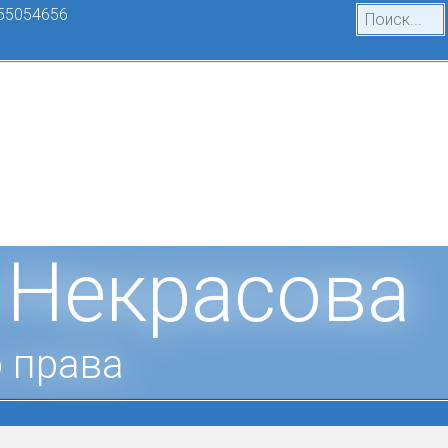
55054656
 Некрасова
 права