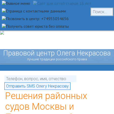
Правовой центр Олега Некрасова
лучшие традиции российского права
Решения районных
судов Москвы и