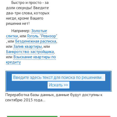
Быстро и просто - за
доли секунды! Введите
два-три слова, которых
нигде, кроме Вашего
решения нет!
Например:
Золотые
слитки
, или
Гоголь. "Ревизор"
, или
Безденежная расписка
,
или
Залив квартиры
, или
Банкротство застройщика
,
или
Взыскание квартиры по
кредиту
Переработка базы данных, данные будут доступны к
сентябрю 2015 года...