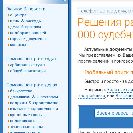
Главное & новости
о центре
Решения р
цены & расходы
дела & практика
000 судебн
подборки новостей
горячие документы
контакты
Актуальные документы 
Мы представляем их Вашем
Помощь центра: в судах
постановлений и приговор
арбитражные суды
общей юрисдикции
Глобальный поиск 
Быстро и просто - за д
Помощь центра: в делах
Например:
Золотые сли
банкротство
застройщика
, или
Взыскан
дольщикам & инвесторам
подряды & строительство
взыскание задолженности
кредитные споры
недвижимость
земельные споры
Переработка базы данных,
жилищные споры