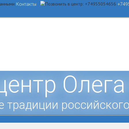
Контакты
+749
центр Олега
е традиции российского