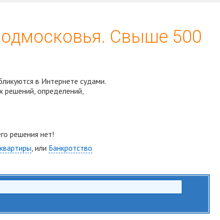
Подмосковья. Свыше 500
бликуются в Интернете судами.
х решений, определений,
Спросить юриста
го решения нет!
 квартиры
, или
Банкротство