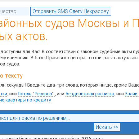
айонных судов Москвы и 
ых актов.
доступны для Вас! В соответствии с законом судебные акты пу
у вниманию. В базе Правового центра - сотни тысяч актуальны
ов судов.
по тексту
оли секунды! Введите два-три слова, которых нигде, кроме Ваше
тки
, или
Гоголь. "Ревизор"
, или
Безденежная расписка
, или
Залив
ие квартиры по кредиту
 данные будут доступны к сентябрю 2015 года...