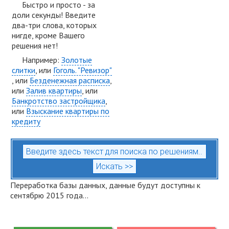
Быстро и просто - за
доли секунды! Введите
два-три слова, которых
нигде, кроме Вашего
решения нет!
Например:
Золотые
слитки
, или
Гоголь. "Ревизор"
, или
Безденежная расписка
,
или
Залив квартиры
, или
Банкротство застройщика
,
или
Взыскание квартиры по
кредиту
Переработка базы данных, данные будут доступны к
сентябрю 2015 года...