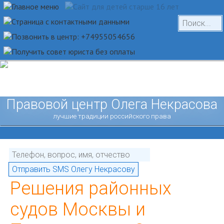
Правовой центр Олега Некрасова
лучшие традиции российского права
Решения районных
судов Москвы и