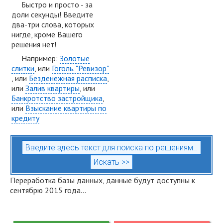
Быстро и просто - за
доли секунды! Введите
два-три слова, которых
нигде, кроме Вашего
решения нет!
Например:
Золотые
слитки
, или
Гоголь. "Ревизор"
, или
Безденежная расписка
,
или
Залив квартиры
, или
Банкротство застройщика
,
или
Взыскание квартиры по
кредиту
Переработка базы данных, данные будут доступны к
сентябрю 2015 года...