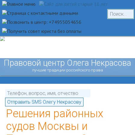
Правовой центр Олега Некрасова
лучшие традиции российского права
Решения районных
судов Москвы и