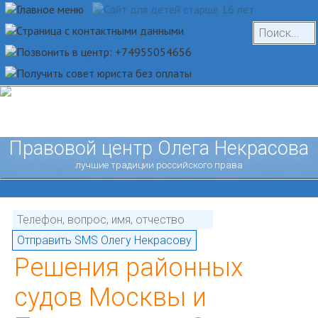
Правовой центр Олега Некрасова
лучшие традиции российского права
Решения районных
судов Москвы и