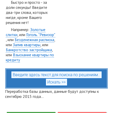
Быстро и просто - за
доли секунды! Введите
два-три слова, которых
нигде, кроме Вашего
решения нет!
Например:
Золотые
слитки
, или
Гоголь. "Ревизор"
, или
Безденежная расписка
,
или
Залив квартиры
, или
Банкротство застройщика
,
или
Взыскание квартиры по
кредиту
Переработка базы данных, данные будут доступны к
сентябрю 2015 года...