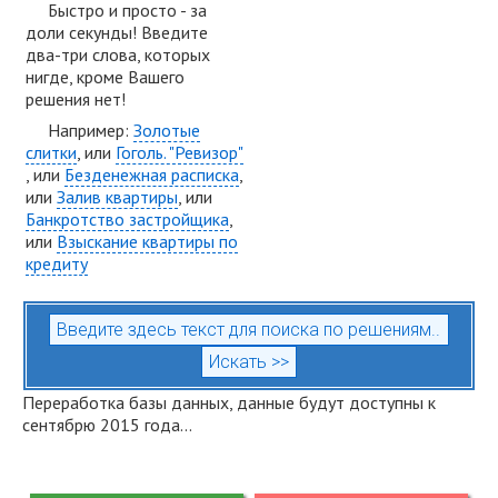
Быстро и просто - за
доли секунды! Введите
два-три слова, которых
нигде, кроме Вашего
решения нет!
Например:
Золотые
слитки
, или
Гоголь. "Ревизор"
, или
Безденежная расписка
,
или
Залив квартиры
, или
Банкротство застройщика
,
или
Взыскание квартиры по
кредиту
Переработка базы данных, данные будут доступны к
сентябрю 2015 года...