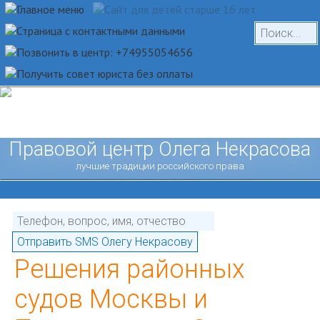
Правовой центр Олега Некрасова
лучшие традиции российского права
Решения районных
судов Москвы и