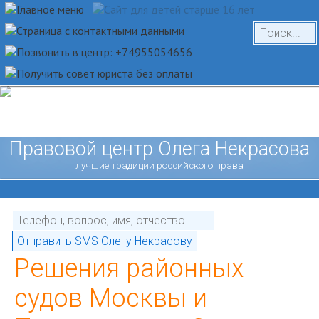
Правовой центр Олега Некрасова
лучшие традиции российского права
Решения районных
судов Москвы и