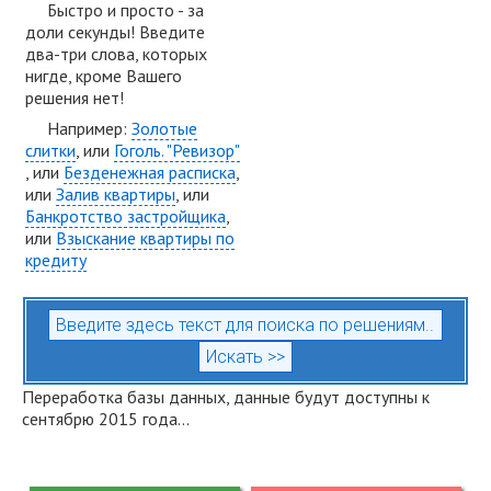
Быстро и просто - за
доли секунды! Введите
два-три слова, которых
нигде, кроме Вашего
решения нет!
Например:
Золотые
слитки
, или
Гоголь. "Ревизор"
, или
Безденежная расписка
,
или
Залив квартиры
, или
Банкротство застройщика
,
или
Взыскание квартиры по
кредиту
Переработка базы данных, данные будут доступны к
сентябрю 2015 года...