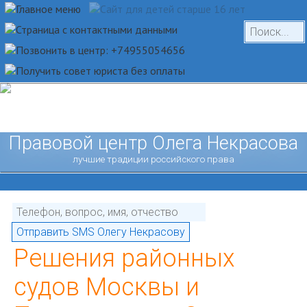
Правовой центр Олега Некрасова
лучшие традиции российского права
Решения районных
судов Москвы и