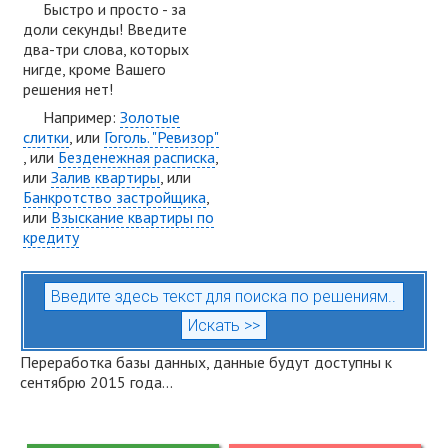
Быстро и просто - за
доли секунды! Введите
два-три слова, которых
нигде, кроме Вашего
решения нет!
Например:
Золотые
слитки
, или
Гоголь. "Ревизор"
, или
Безденежная расписка
,
или
Залив квартиры
, или
Банкротство застройщика
,
или
Взыскание квартиры по
кредиту
Переработка базы данных, данные будут доступны к
сентябрю 2015 года...