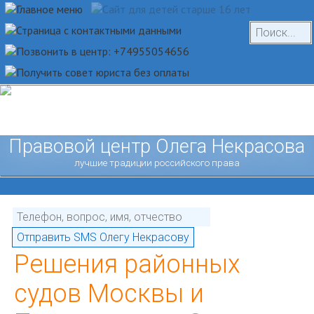
Правовой центр Олега Некрасова
лучшие традиции российского права
Решения районных
судов Москвы и