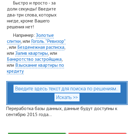
Быстро и просто - за
доли секунды! Введите
два-три слова, которых
нигде, кроме Вашего
решения нет!
Например:
Золотые
слитки
, или
Гоголь. "Ревизор"
, или
Безденежная расписка
,
или
Залив квартиры
, или
Банкротство застройщика
,
или
Взыскание квартиры по
кредиту
Переработка базы данных, данные будут доступны к
сентябрю 2015 года...