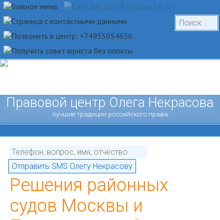
Правовой центр Олега Некрасова
лучшие традиции российского права
Решения районных
судов Москвы и