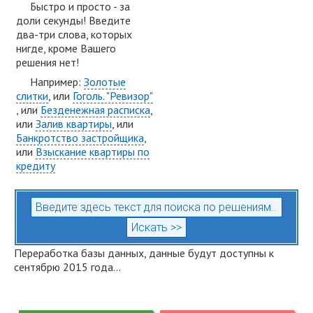
Быстро и просто - за
доли секунды! Введите
два-три слова, которых
нигде, кроме Вашего
решения нет!
Например:
Золотые
слитки
, или
Гоголь. "Ревизор"
, или
Безденежная расписка
,
или
Залив квартиры
, или
Банкротство застройщика
,
или
Взыскание квартиры по
кредиту
Переработка базы данных, данные будут доступны к
сентябрю 2015 года...