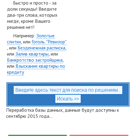
Быстро и просто - за
доли секунды! Введите
два-три слова, которых
нигде, кроме Вашего
решения нет!
Например:
Золотые
слитки
, или
Гоголь. "Ревизор"
, или
Безденежная расписка
,
или
Залив квартиры
, или
Банкротство застройщика
,
или
Взыскание квартиры по
кредиту
Переработка базы данных, данные будут доступны к
сентябрю 2015 года...