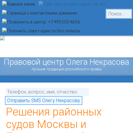
Правовой центр Олега Некрасова
лучшие традиции российского права
Решения районных
судов Москвы и