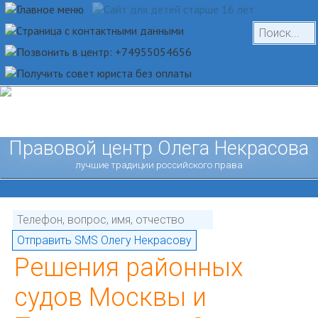
Правовой центр Олега Некрасова
лучшие традиции российского права
Решения районных
судов Москвы и