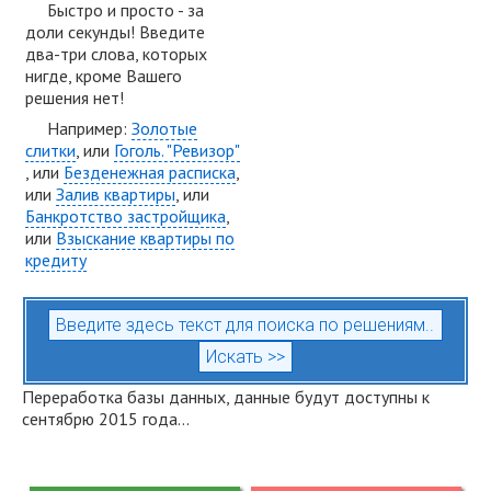
Быстро и просто - за
доли секунды! Введите
два-три слова, которых
нигде, кроме Вашего
решения нет!
Например:
Золотые
слитки
, или
Гоголь. "Ревизор"
, или
Безденежная расписка
,
или
Залив квартиры
, или
Банкротство застройщика
,
или
Взыскание квартиры по
кредиту
Переработка базы данных, данные будут доступны к
сентябрю 2015 года...