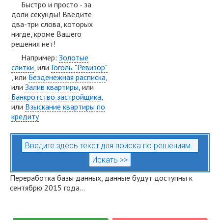
Быстро и просто - за
доли секунды! Введите
два-три слова, которых
нигде, кроме Вашего
решения нет!
Например:
Золотые
слитки
, или
Гоголь. "Ревизор"
, или
Безденежная расписка
,
или
Залив квартиры
, или
Банкротство застройщика
,
или
Взыскание квартиры по
кредиту
Переработка базы данных, данные будут доступны к
сентябрю 2015 года...