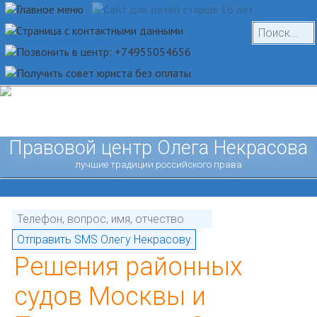
Правовой центр Олега Некрасова
лучшие традиции российского права
Решения районных
судов Москвы и