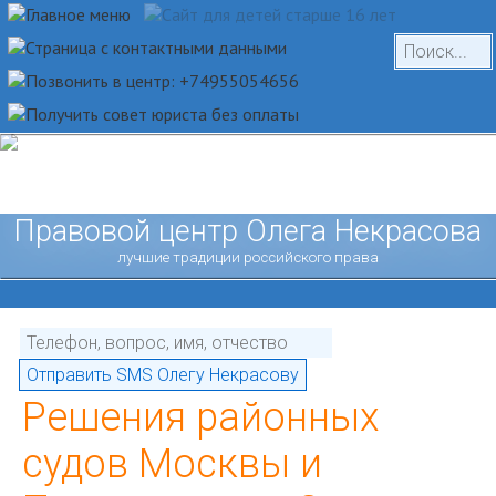
Правовой центр Олега Некрасова
лучшие традиции российского права
Решения районных
судов Москвы и