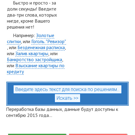
Быстро и просто - за
доли секунды! Введите
два-три слова, которых
нигде, кроме Вашего
решения нет!
Например:
Золотые
слитки
, или
Гоголь. "Ревизор"
, или
Безденежная расписка
,
или
Залив квартиры
, или
Банкротство застройщика
,
или
Взыскание квартиры по
кредиту
Переработка базы данных, данные будут доступны к
сентябрю 2015 года...