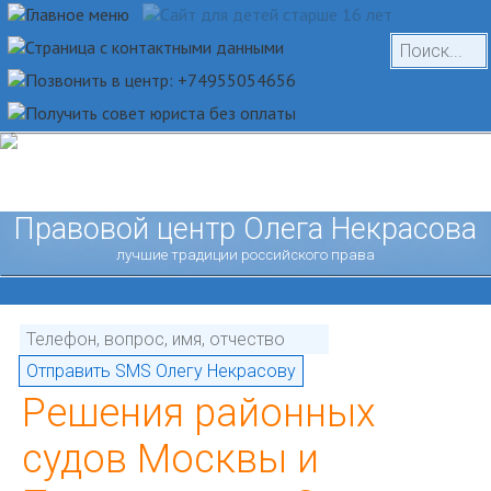
Правовой центр Олега Некрасова
лучшие традиции российского права
Решения районных
судов Москвы и