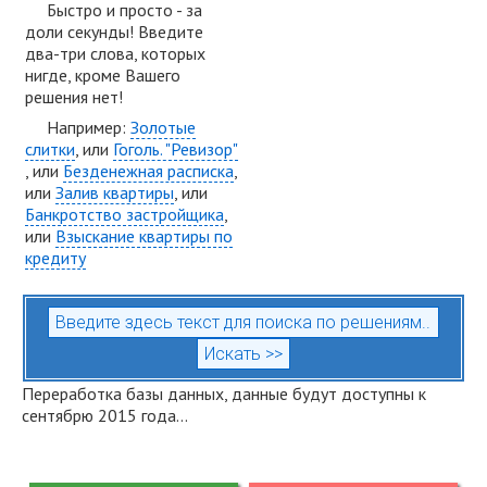
Быстро и просто - за
доли секунды! Введите
два-три слова, которых
нигде, кроме Вашего
решения нет!
Например:
Золотые
слитки
, или
Гоголь. "Ревизор"
, или
Безденежная расписка
,
или
Залив квартиры
, или
Банкротство застройщика
,
или
Взыскание квартиры по
кредиту
Переработка базы данных, данные будут доступны к
сентябрю 2015 года...